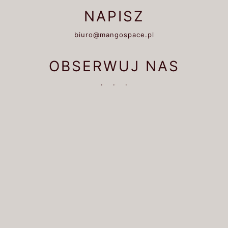
NAPISZ
biuro@mangospace.pl
OBSERWUJ NAS
·
·
·