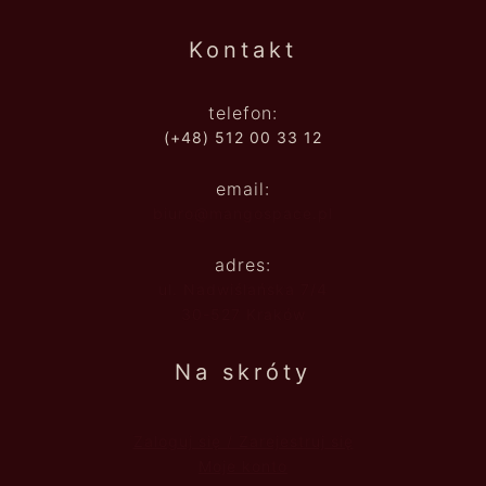
Kontakt
telefon:
(+48) 512 00 33 12
email:
biuro@mangospace.pl
adres:
ul. Nadwiślańska 7/4
30-527 Kraków
Na skróty
Zaloguj się / Zarejestruj się
Moje konto