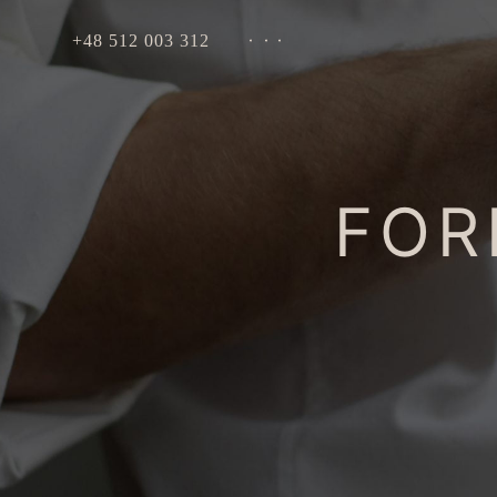
+48 512 003 312
.
.
.
FOR