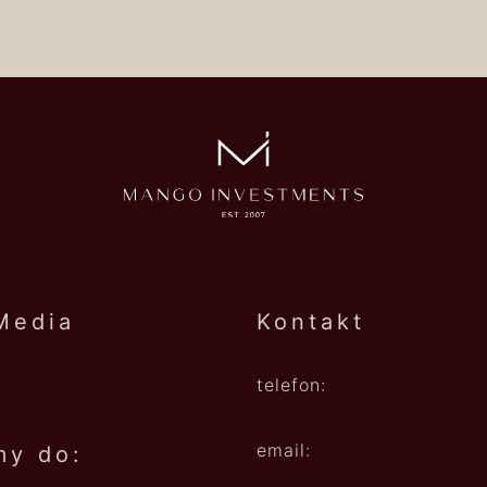
Media
Kontakt
telefon:
(+48) 512 00 33 12
email:
my do:
biuro@mangospace.pl