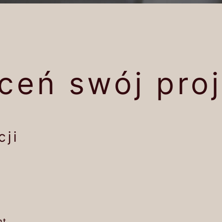
ceń swój proj
cji
nt