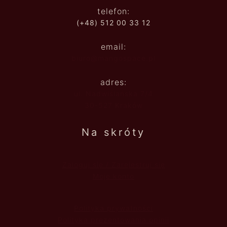
telefon:
(+48) 512 00 33 12
email:
biuro@mangospace.pl
adres:
ul. Nadwiślańska 7/4
30-527 Kraków
Na skróty
Zaloguj się / Zarejestruj się
Moje konto
Polityka prywatności
Polityka prezentowania opinii