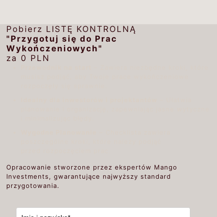
Pobierz LISTĘ KONTROLNĄ
"Przygotuj się do Prac
Wykończeniowych"
za 0 PLN
Przewodnik na start
– Zawiera niezbędne kroki, które
musisz podjąć, aby Twoje prace wykończeniowe
rozpoczęły się sprawnie.
Idealny dla inwestorów i projektantów
– Ułatwia
planowanie i organizację, zapewniając jasne wytyczne
i minimalizując błędy.
Wygodne Planowanie
– Checklista zawiera
poszczególne kroki, które należy podjąć
przed rozpoczęciem prac.
Opracowanie stworzone przez ekspertów Mango
Investments, gwarantujące najwyższy standard
przygotowania.