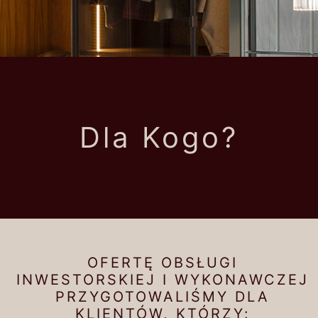
Dla Kogo?
OFERTĘ OBSŁUGI
INWESTORSKIEJ I WYKONAWCZEJ
PRZYGOTOWALIŚMY DLA
KLIENTÓW, KTÓRZY: