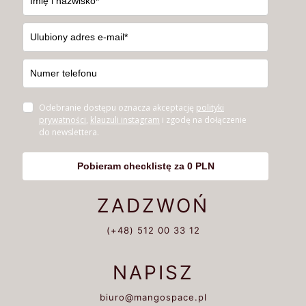
Odebranie dostępu oznacza akceptację
polityki
prywatności
,
klauzuli instagram
i zgodę na dołączenie
do newslettera.
Pobieram checklistę za 0 PLN
ZADZWOŃ
(+48) 512 00 33 12
NAPISZ
biuro@mangospace.pl